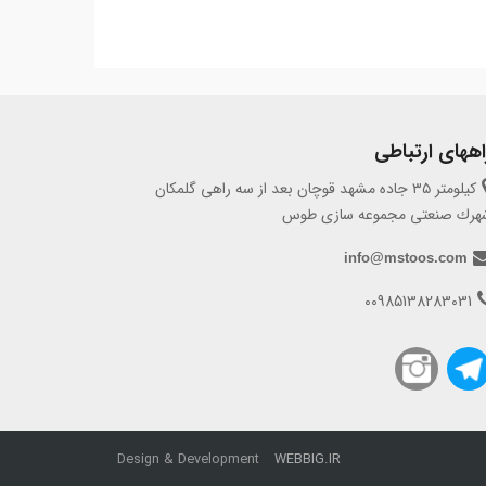
اههای ارتباطی
كيلومتر ٣٥ جاده مشهد قوچان بعد از سه راهى گلمكان
هرك صنعتى مجموعه سازى طوس
info@mstoos.com
00985138283031
Design & Development
WEBBIG.IR