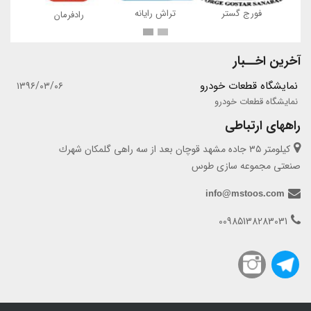
ه
فورج گستر
تراش رایانه
رادفرمان
آخرین اخــبار
نمایشگاه قطعات خودرو
۱۳۹۶/۰۳/۰۶
نمایشگاه قطعات خودرو
راههای ارتباطی
كيلومتر ٣٥ جاده مشهد قوچان بعد از سه راهى گلمكان شهرك
صنعتى مجموعه سازى طوس
info@mstoos.com
00985138283031