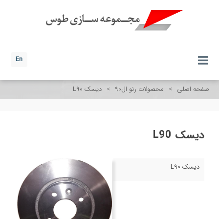
En
صفحه اصلی
>
محصولات رنو ال90
>
دیسک L90
دیسک L90
دیسک L90